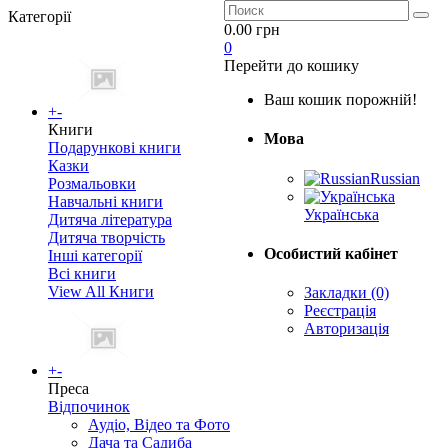
Категорії
0.00 грн
0
Перейти до кошику
Ваш кошик порожній!
+
-
Книги
Мова
Подарункові книги
Казки
Russian
Розмальовки
Навчальні книги
Українська
Дитяча література
Дитяча творчість
Особистий кабінет
Інші категорії
Всі книги
View All Книги
Закладки (0)
Реєстрація
Авторизація
+
-
Преса
Відпочинок
Аудіо, Відео та Фото
Дача та Садиба