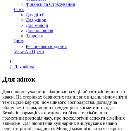
Фінанси та Страхування
Сім'я
Для дітей
Для жінок
Для молоді
Для чоловіків
Здоров'я
Інше
Регіональні видання
View All Преса
Для жінок
Для жінок
Для наших сучасниць відкривається цілий світ жіночності та
краси. На сторінках барвистих глянцевих видань різноманітні
теми щодо кар'єри, домашнього господарства, догляду за
обличчям і тілом, модних тенденцій у косметиці та одязі.
Безліч інформації як поєднувати бізнес та сім'ю, про
грамотний розподіл часу, про психологічні аспекти сімейних
відносин. Для любителів кулінарних вишукувань надано
рецепти різної складності. Молоді мами дізнаються секрети