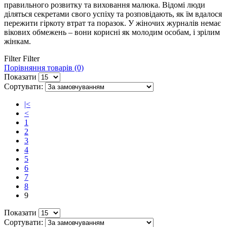
правильного розвитку та виховання малюка. Відомі люди
діляться секретами свого успіху та розповідають, як їм вдалося
пережити гіркоту втрат та поразок. У жіночих журналів немає
вікових обмежень – вони корисні як молодим особам, і зрілим
жінкам.
Filter
Filter
Порівняння товарів (0)
Показати
Сортувати:
|<
<
1
2
3
4
5
6
7
8
9
Показати
Сортувати: