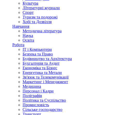
Культура
ЛІтературні журнали
Спорт
Туризм та подорожі
Хобі та Дозвілля
Навчання
Методична література
Наука
Освіта
Робота
IT і Компьютери
Безпека та Право
Будівництво та Архітектура
Бухгалтерія та Аудит
Економіка та Бізнес
Енергетика та Метали
Зв'язок та Телекомунікації
Маркетинг і Менеджмент
Медицина
Персонал і Кадри
Поліграфія
Політика та Суспільство
Промисловість
Сільське господарство
Транспорт