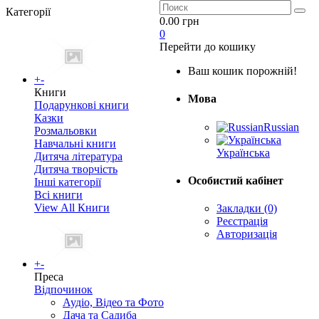
Категорії
0.00 грн
0
Перейти до кошику
Ваш кошик порожній!
+
-
Книги
Мова
Подарункові книги
Казки
Russian
Розмальовки
Навчальні книги
Українська
Дитяча література
Дитяча творчість
Особистий кабінет
Інші категорії
Всі книги
View All Книги
Закладки (0)
Реєстрація
Авторизація
+
-
Преса
Відпочинок
Аудіо, Відео та Фото
Дача та Садиба