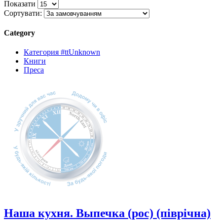
Показати
Сортувати:
Category
Категория #ttUnknown
Книги
Преса
Наша кухня. Выпечка (рос) (піврічна)