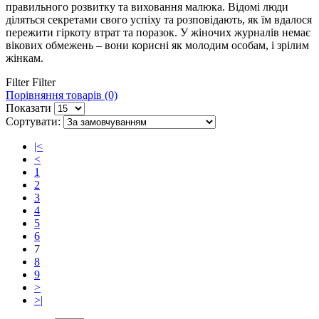
правильного розвитку та виховання малюка. Відомі люди
діляться секретами свого успіху та розповідають, як їм вдалося
пережити гіркоту втрат та поразок. У жіночих журналів немає
вікових обмежень – вони корисні як молодим особам, і зрілим
жінкам.
Filter
Filter
Порівняння товарів (0)
Показати
Сортувати:
|<
<
1
2
3
4
5
6
7
8
9
>
>|