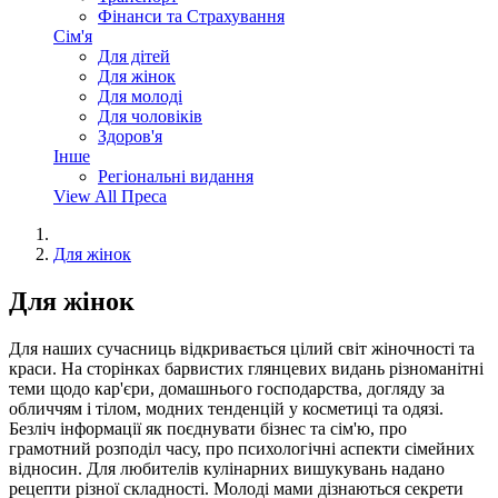
Фінанси та Страхування
Сім'я
Для дітей
Для жінок
Для молоді
Для чоловіків
Здоров'я
Інше
Регіональні видання
View All Преса
Для жінок
Для жінок
Для наших сучасниць відкривається цілий світ жіночності та
краси. На сторінках барвистих глянцевих видань різноманітні
теми щодо кар'єри, домашнього господарства, догляду за
обличчям і тілом, модних тенденцій у косметиці та одязі.
Безліч інформації як поєднувати бізнес та сім'ю, про
грамотний розподіл часу, про психологічні аспекти сімейних
відносин. Для любителів кулінарних вишукувань надано
рецепти різної складності. Молоді мами дізнаються секрети