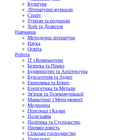
Культура
ЛІтературні журнали
Спорт
Туризм та подорожі
Хобі та Дозвілля
Навчання
Методична література
Наука
Освіта
Робота
IT і Компьютери
Безпека та Право
Будівництво та Архітектура
Бухгалтерія та Аудит
Економіка та Бізнес
Енергетика та Метали
Зв'язок та Телекомунікації
Маркетинг і Менеджмент
Медицина
Персонал і Кадри
Поліграфія
Політика та Суспільство
Промисловість
Сільське господарство
Транспорт