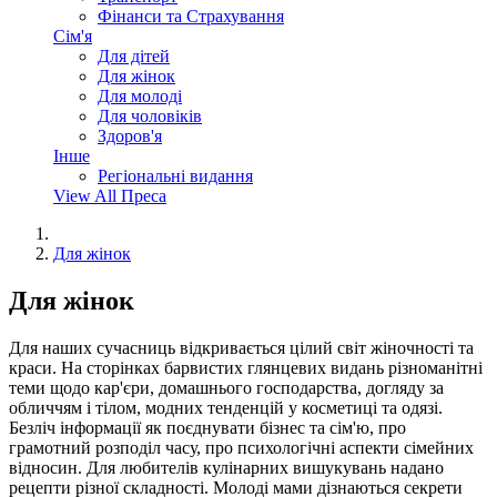
Фінанси та Страхування
Сім'я
Для дітей
Для жінок
Для молоді
Для чоловіків
Здоров'я
Інше
Регіональні видання
View All Преса
Для жінок
Для жінок
Для наших сучасниць відкривається цілий світ жіночності та
краси. На сторінках барвистих глянцевих видань різноманітні
теми щодо кар'єри, домашнього господарства, догляду за
обличчям і тілом, модних тенденцій у косметиці та одязі.
Безліч інформації як поєднувати бізнес та сім'ю, про
грамотний розподіл часу, про психологічні аспекти сімейних
відносин. Для любителів кулінарних вишукувань надано
рецепти різної складності. Молоді мами дізнаються секрети