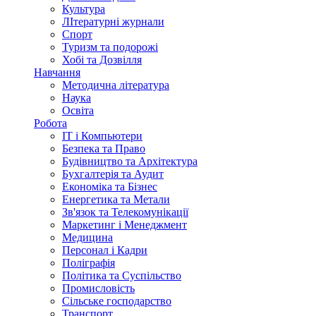
Культура
ЛІтературні журнали
Спорт
Туризм та подорожі
Хобі та Дозвілля
Навчання
Методична література
Наука
Освіта
Робота
IT і Компьютери
Безпека та Право
Будівництво та Архітектура
Бухгалтерія та Аудит
Економіка та Бізнес
Енергетика та Метали
Зв'язок та Телекомунікації
Маркетинг і Менеджмент
Медицина
Персонал і Кадри
Поліграфія
Політика та Суспільство
Промисловість
Сільське господарство
Транспорт