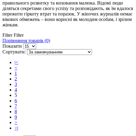
правильного розвитку та виховання малюка. Відомі люди
діляться секретами свого успіху та розповідають, як їм вдалося
пережити гіркоту втрат та поразок. У жіночих журналів немає
вікових обмежень – вони корисні як молодим особам, і зрілим
жінкам.
Filter
Filter
Порівняння товарів (0)
Показати
Сортувати:
|<
<
1
2
3
4
5
6
7
8
9
>
>|