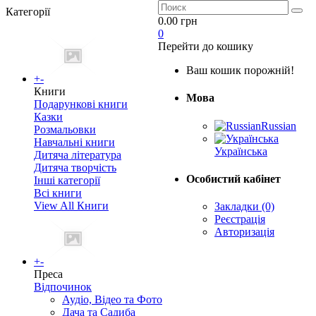
Категорії
0.00 грн
0
Перейти до кошику
Ваш кошик порожній!
+
-
Книги
Мова
Подарункові книги
Казки
Russian
Розмальовки
Навчальні книги
Українська
Дитяча література
Дитяча творчість
Особистий кабінет
Інші категорії
Всі книги
View All Книги
Закладки (0)
Реєстрація
Авторизація
+
-
Преса
Відпочинок
Аудіо, Відео та Фото
Дача та Садиба