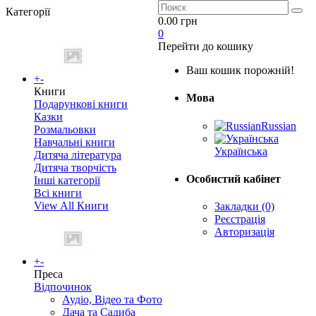
Категорії
0.00 грн
0
Перейти до кошику
Ваш кошик порожній!
+
-
Книги
Мова
Подарункові книги
Казки
Russian
Розмальовки
Навчальні книги
Українська
Дитяча література
Дитяча творчість
Особистий кабінет
Інші категорії
Всі книги
View All Книги
Закладки (0)
Реєстрація
Авторизація
+
-
Преса
Відпочинок
Аудіо, Відео та Фото
Дача та Садиба