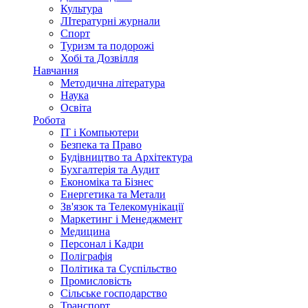
Культура
ЛІтературні журнали
Спорт
Туризм та подорожі
Хобі та Дозвілля
Навчання
Методична література
Наука
Освіта
Робота
IT і Компьютери
Безпека та Право
Будівництво та Архітектура
Бухгалтерія та Аудит
Економіка та Бізнес
Енергетика та Метали
Зв'язок та Телекомунікації
Маркетинг і Менеджмент
Медицина
Персонал і Кадри
Поліграфія
Політика та Суспільство
Промисловість
Сільське господарство
Транспорт