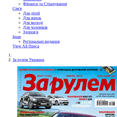
Фінанси та Страхування
Сім'я
Для дітей
Для жінок
Для молоді
Для чоловіків
Здоров'я
Інше
Регіональні видання
View All Преса
За рулем Украина