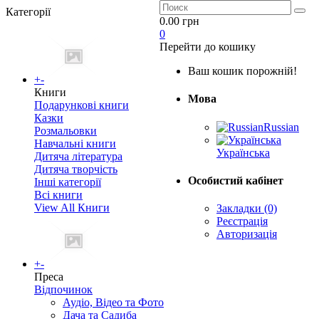
Категорії
0.00 грн
0
Перейти до кошику
Ваш кошик порожній!
+
-
Книги
Мова
Подарункові книги
Казки
Russian
Розмальовки
Навчальні книги
Українська
Дитяча література
Дитяча творчість
Особистий кабінет
Інші категорії
Всі книги
View All Книги
Закладки (0)
Реєстрація
Авторизація
+
-
Преса
Відпочинок
Аудіо, Відео та Фото
Дача та Садиба