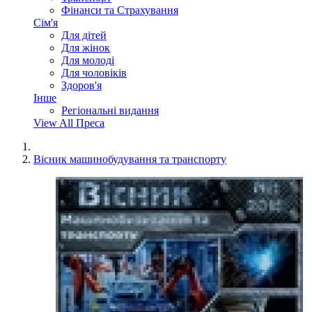
Фінанси та Страхування
Сім'я
Для дітей
Для жінок
Для молоді
Для чоловіків
Здоров'я
Інше
Регіональні видання
View All Преса
Вісник машинобудування та транспорту