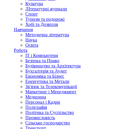
Культура
ЛІтературні журнали
Спорт
Туризм та подорожі
Хобі та Дозвілля
Навчання
Методична література
Наука
Освіта
Робота
IT і Компьютери
Безпека та Право
Будівництво та Архітектура
Бухгалтерія та Аудит
Економіка та Бізнес
Енергетика та Метали
Зв'язок та Телекомунікації
Маркетинг і Менеджмент
Медицина
Персонал і Кадри
Поліграфія
Політика та Суспільство
Промисловість
Сільське господарство
Транспорт