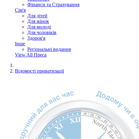
Фінанси та Страхування
Сім'я
Для дітей
Для жінок
Для молоді
Для чоловіків
Здоров'я
Інше
Регіональні видання
View All Преса
Відомості приватизації