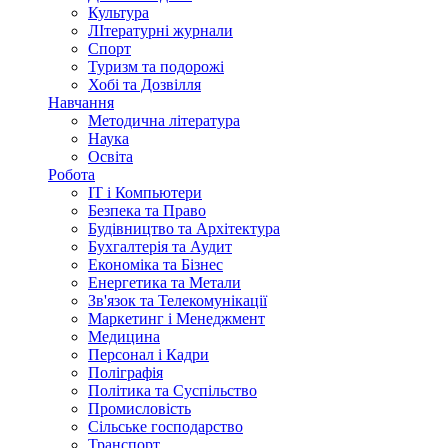
Культура
ЛІтературні журнали
Спорт
Туризм та подорожі
Хобі та Дозвілля
Навчання
Методична література
Наука
Освіта
Робота
IT і Компьютери
Безпека та Право
Будівництво та Архітектура
Бухгалтерія та Аудит
Економіка та Бізнес
Енергетика та Метали
Зв'язок та Телекомунікації
Маркетинг і Менеджмент
Медицина
Персонал і Кадри
Поліграфія
Політика та Суспільство
Промисловість
Сільське господарство
Транспорт