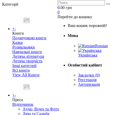
Категорії
0.00 грн
0
Перейти до кошику
Ваш кошик порожній!
+
-
Книги
Мова
Подарункові книги
Казки
Russian
Розмальовки
Навчальні книги
Українська
Дитяча література
Дитяча творчість
Особистий кабінет
Інші категорії
Всі книги
View All Книги
Закладки (0)
Реєстрація
Авторизація
+
-
Преса
Відпочинок
Аудіо, Відео та Фото
Дача та Садиба