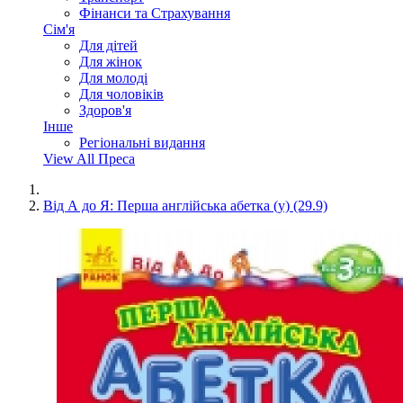
Фінанси та Страхування
Сім'я
Для дітей
Для жінок
Для молоді
Для чоловіків
Здоров'я
Інше
Регіональні видання
View All Преса
Від А до Я: Перша англійська абетка (у) (29.9)