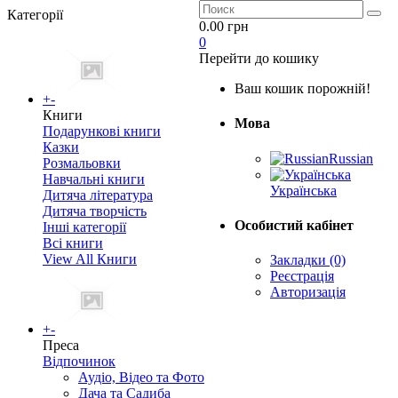
Категорії
0.00 грн
0
Перейти до кошику
Ваш кошик порожній!
+
-
Книги
Мова
Подарункові книги
Казки
Russian
Розмальовки
Навчальні книги
Українська
Дитяча література
Дитяча творчість
Особистий кабінет
Інші категорії
Всі книги
View All Книги
Закладки (0)
Реєстрація
Авторизація
+
-
Преса
Відпочинок
Аудіо, Відео та Фото
Дача та Садиба