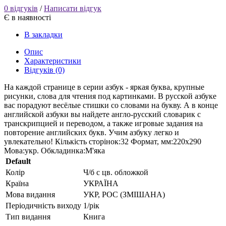
0 відгуків
/
Написати відгук
Є в наявності
В закладки
Опис
Характеристики
Відгуків (0)
На каждой странице в серии азбук - яркая буква, крупные
рисунки, слова для чтения под картинками. В русской азбуке
вас порадуют весёлые стишки со словами на букву. А в конце
английской азбуки вы найдете англо-русский словарик с
транскрипцией и переводом, а также игровые задания на
повторение английских букв. Учим азбуку легко и
увлекательно! Кількість сторінок:32 Формат, мм:220х290
Мова:укр. Обкладинка:М'яка
Default
Колір
Ч/б с цв. обложкой
Країна
УКРАЇНА
Мова видання
УКР, РОС (ЗМІШАНА)
Періодичність виходу
1/рік
Тип видання
Книга