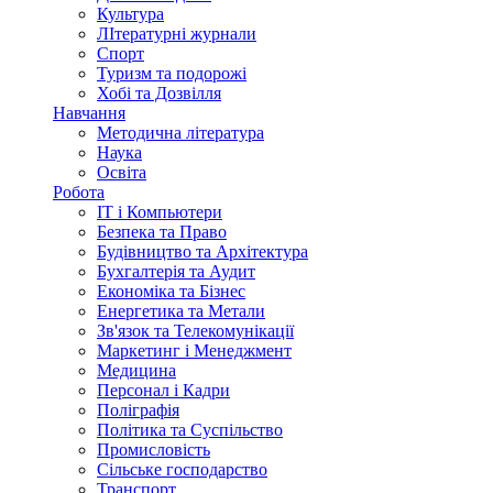
Культура
ЛІтературні журнали
Спорт
Туризм та подорожі
Хобі та Дозвілля
Навчання
Методична література
Наука
Освіта
Робота
IT і Компьютери
Безпека та Право
Будівництво та Архітектура
Бухгалтерія та Аудит
Економіка та Бізнес
Енергетика та Метали
Зв'язок та Телекомунікації
Маркетинг і Менеджмент
Медицина
Персонал і Кадри
Поліграфія
Політика та Суспільство
Промисловість
Сільське господарство
Транспорт