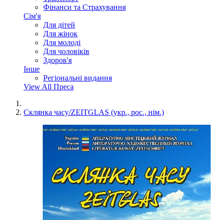
Фінанси та Страхування
Сім'я
Для дітей
Для жінок
Для молоді
Для чоловіків
Здоров'я
Інше
Регіональні видання
View All Преса
Склянка часу/ZEITGLAS (укр., рос., нім.)