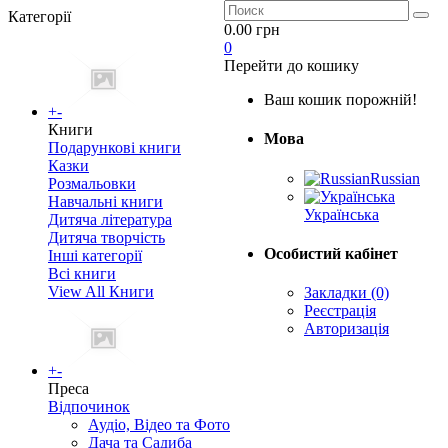
Категорії
0.00 грн
0
Перейти до кошику
Ваш кошик порожній!
+
-
Книги
Мова
Подарункові книги
Казки
Russian
Розмальовки
Навчальні книги
Українська
Дитяча література
Дитяча творчість
Особистий кабінет
Інші категорії
Всі книги
View All Книги
Закладки (0)
Реєстрація
Авторизація
+
-
Преса
Відпочинок
Аудіо, Відео та Фото
Дача та Садиба