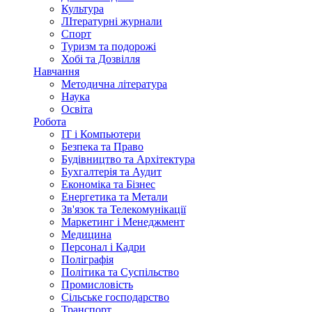
Культура
ЛІтературні журнали
Спорт
Туризм та подорожі
Хобі та Дозвілля
Навчання
Методична література
Наука
Освіта
Робота
IT і Компьютери
Безпека та Право
Будівництво та Архітектура
Бухгалтерія та Аудит
Економіка та Бізнес
Енергетика та Метали
Зв'язок та Телекомунікації
Маркетинг і Менеджмент
Медицина
Персонал і Кадри
Поліграфія
Політика та Суспільство
Промисловість
Сільське господарство
Транспорт