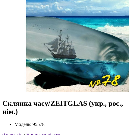
Склянка часу/ZEITGLAS (укр., рос.,
нім.)
Модель: 95578
0 відгуків
/
Написати відгук