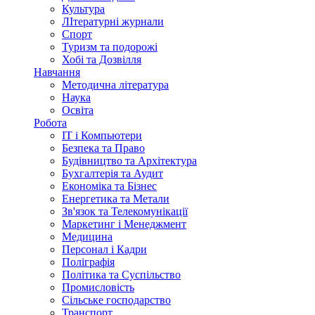
Культура
ЛІтературні журнали
Спорт
Туризм та подорожі
Хобі та Дозвілля
Навчання
Методична література
Наука
Освіта
Робота
IT і Компьютери
Безпека та Право
Будівництво та Архітектура
Бухгалтерія та Аудит
Економіка та Бізнес
Енергетика та Метали
Зв'язок та Телекомунікації
Маркетинг і Менеджмент
Медицина
Персонал і Кадри
Поліграфія
Політика та Суспільство
Промисловість
Сільське господарство
Транспорт