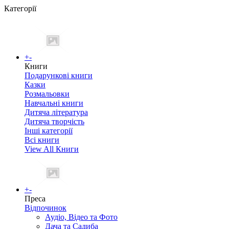
Категорії
+
-
Книги
Подарункові книги
Казки
Розмальовки
Навчальні книги
Дитяча література
Дитяча творчість
Інші категорії
Всі книги
View All Книги
+
-
Преса
Відпочинок
Аудіо, Відео та Фото
Дача та Садиба