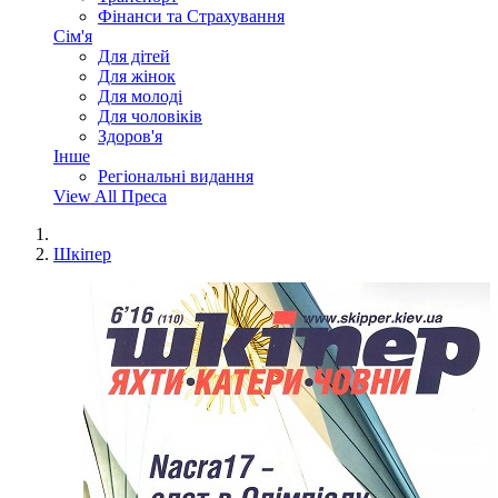
Фінанси та Страхування
Сім'я
Для дітей
Для жінок
Для молоді
Для чоловіків
Здоров'я
Інше
Регіональні видання
View All Преса
Шкіпер