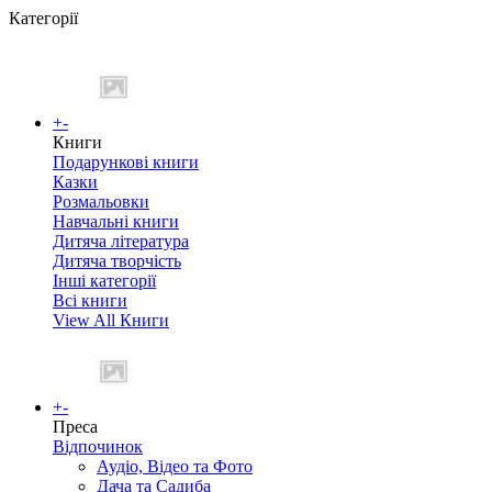
Категорії
+
-
Книги
Подарункові книги
Казки
Розмальовки
Навчальні книги
Дитяча література
Дитяча творчість
Інші категорії
Всі книги
View All Книги
+
-
Преса
Відпочинок
Аудіо, Відео та Фото
Дача та Садиба