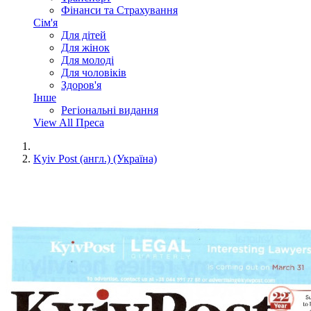
Фінанси та Страхування
Сім'я
Для дітей
Для жінок
Для молоді
Для чоловіків
Здоров'я
Інше
Регіональні видання
View All Преса
Kyiv Post (англ.) (Україна)