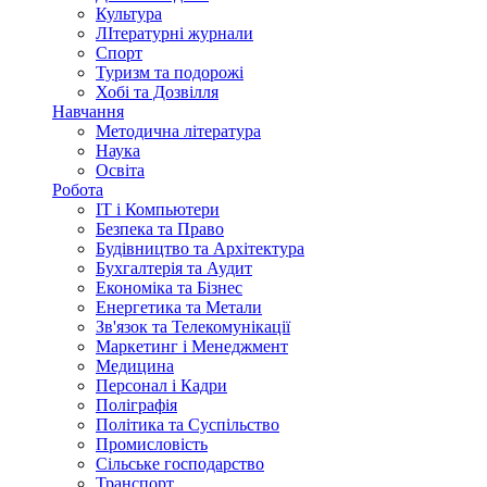
Культура
ЛІтературні журнали
Спорт
Туризм та подорожі
Хобі та Дозвілля
Навчання
Методична література
Наука
Освіта
Робота
IT і Компьютери
Безпека та Право
Будівництво та Архітектура
Бухгалтерія та Аудит
Економіка та Бізнес
Енергетика та Метали
Зв'язок та Телекомунікації
Маркетинг і Менеджмент
Медицина
Персонал і Кадри
Поліграфія
Політика та Суспільство
Промисловість
Сільське господарство
Транспорт