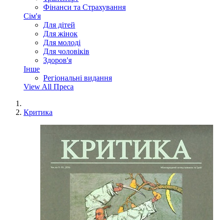
Фінанси та Страхування
Сім'я
Для дітей
Для жінок
Для молоді
Для чоловіків
Здоров'я
Інше
Регіональні видання
View All Преса
Критика