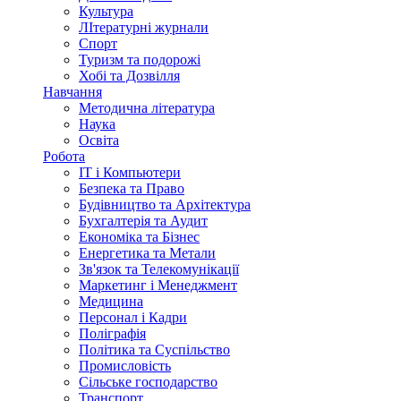
Культура
ЛІтературні журнали
Спорт
Туризм та подорожі
Хобі та Дозвілля
Навчання
Методична література
Наука
Освіта
Робота
IT і Компьютери
Безпека та Право
Будівництво та Архітектура
Бухгалтерія та Аудит
Економіка та Бізнес
Енергетика та Метали
Зв'язок та Телекомунікації
Маркетинг і Менеджмент
Медицина
Персонал і Кадри
Поліграфія
Політика та Суспільство
Промисловість
Сільське господарство
Транспорт