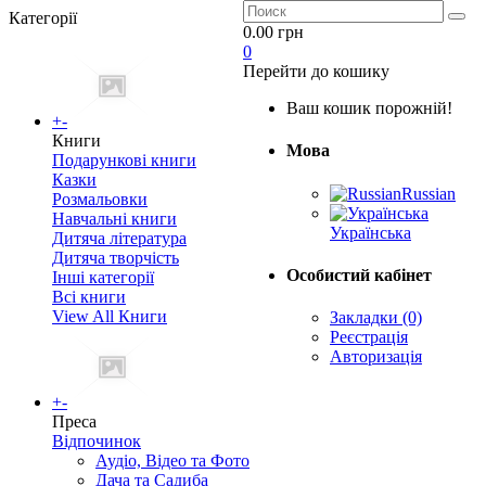
Категорії
0.00 грн
0
Перейти до кошику
Ваш кошик порожній!
+
-
Книги
Мова
Подарункові книги
Казки
Russian
Розмальовки
Навчальні книги
Українська
Дитяча література
Дитяча творчість
Особистий кабінет
Інші категорії
Всі книги
View All Книги
Закладки (0)
Реєстрація
Авторизація
+
-
Преса
Відпочинок
Аудіо, Відео та Фото
Дача та Садиба