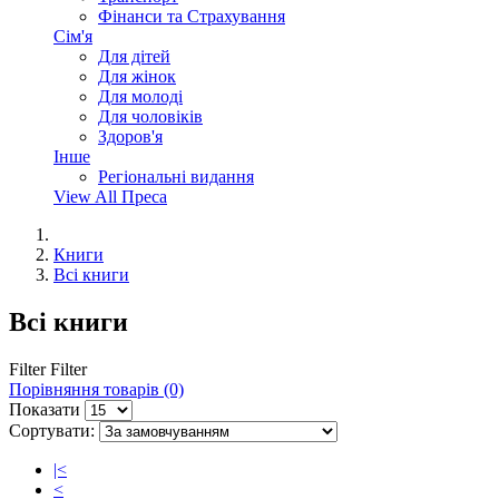
Фінанси та Страхування
Сім'я
Для дітей
Для жінок
Для молоді
Для чоловіків
Здоров'я
Інше
Регіональні видання
View All Преса
Книги
Всі книги
Всі книги
Filter
Filter
Порівняння товарів (0)
Показати
Сортувати:
|<
<