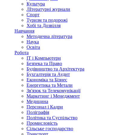
Культура
ЛІтературні журнали
Спорт
Туризм та подорожі
Хобі та Дозвілля
Навчання
Методична література
Наука
Освіта
Робота
IT і Компьютери
Безпека та Право
Будівництво та Архітектура
Бухгалтерія та Аудит
Економіка та Бізнес
Енергетика та Метали
Зв'язок та Телекомунікації
Маркетинг і Менеджмент
Медицина
Персонал і Кадри
Поліграфія
Політика та Суспільство
Промисловість
Сільське господарство
Транспорт