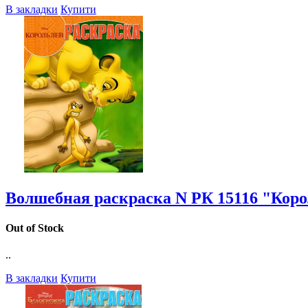
В закладки
Купити
Волшебная раскраска N РК 15116 "Кор
Out of Stock
..
В закладки
Купити