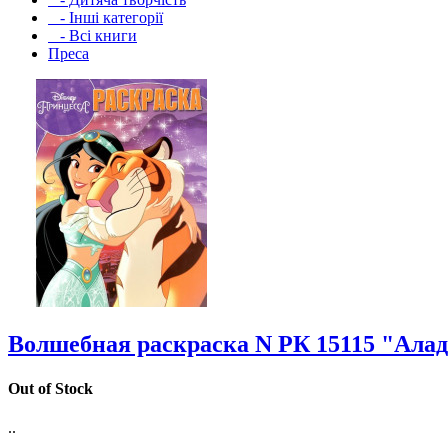
- Інші категорії
- Всі книги
Преса
Волшебная раскраска N РК 15115 "Ала
Out of Stock
..