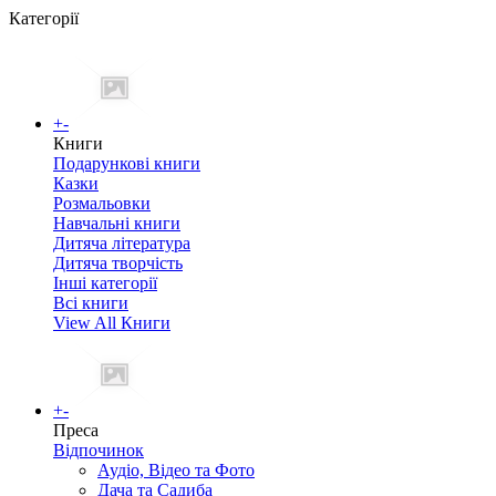
Категорії
+
-
Книги
Подарункові книги
Казки
Розмальовки
Навчальні книги
Дитяча література
Дитяча творчість
Інші категорії
Всі книги
View All Книги
+
-
Преса
Відпочинок
Аудіо, Відео та Фото
Дача та Садиба