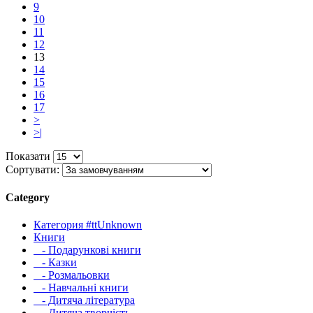
9
10
11
12
13
14
15
16
17
>
>|
Показати
Сортувати:
Category
Категория #ttUnknown
Книги
- Подарункові книги
- Казки
- Розмальовки
- Навчальні книги
- Дитяча література
- Дитяча творчість