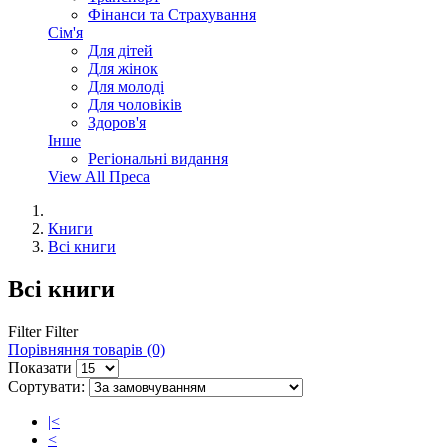
Фінанси та Страхування
Сім'я
Для дітей
Для жінок
Для молоді
Для чоловіків
Здоров'я
Інше
Регіональні видання
View All Преса
Книги
Всі книги
Всі книги
Filter
Filter
Порівняння товарів (0)
Показати
Сортувати:
|<
<