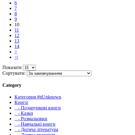
6
7
8
9
10
11
12
13
14
>
>|
Показати
Сортувати:
Category
Категория #ttUnknown
Книги
- Подарункові книги
- Казки
- Розмальовки
- Навчальні книги
- Дитяча література
- Дитяча творчість