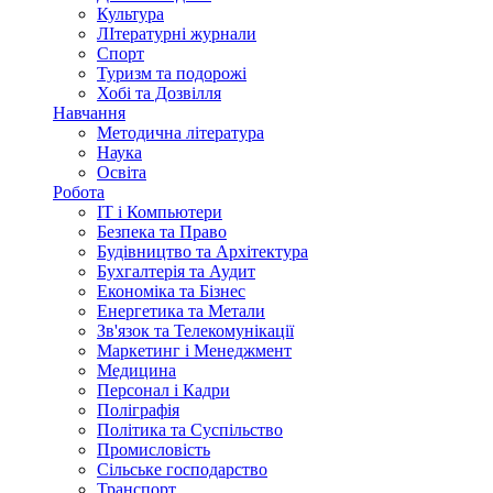
Культура
ЛІтературні журнали
Спорт
Туризм та подорожі
Хобі та Дозвілля
Навчання
Методична література
Наука
Освіта
Робота
IT і Компьютери
Безпека та Право
Будівництво та Архітектура
Бухгалтерія та Аудит
Економіка та Бізнес
Енергетика та Метали
Зв'язок та Телекомунікації
Маркетинг і Менеджмент
Медицина
Персонал і Кадри
Поліграфія
Політика та Суспільство
Промисловість
Сільське господарство
Транспорт