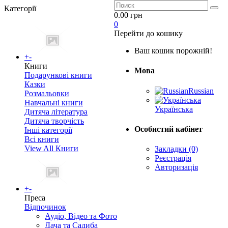
Категорії
0.00 грн
0
Перейти до кошику
Ваш кошик порожній!
+
-
Книги
Мова
Подарункові книги
Казки
Russian
Розмальовки
Навчальні книги
Українська
Дитяча література
Дитяча творчість
Особистий кабінет
Інші категорії
Всі книги
View All Книги
Закладки (0)
Реєстрація
Авторизація
+
-
Преса
Відпочинок
Аудіо, Відео та Фото
Дача та Садиба