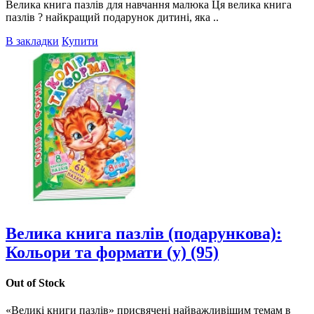
Велика книга пазлів для навчання малюка Ця велика книга
пазлів ? найкращий подарунок дитині, яка ..
В закладки
Купити
Велика книга пазлів (подарункова):
Кольори та формати (у) (95)
Out of Stock
«Великі книги пазлів» присвячені найважливішим темам в