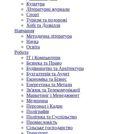
Культура
ЛІтературні журнали
Спорт
Туризм та подорожі
Хобі та Дозвілля
Навчання
Методична література
Наука
Освіта
Робота
IT і Компьютери
Безпека та Право
Будівництво та Архітектура
Бухгалтерія та Аудит
Економіка та Бізнес
Енергетика та Метали
Зв'язок та Телекомунікації
Маркетинг і Менеджмент
Медицина
Персонал і Кадри
Поліграфія
Політика та Суспільство
Промисловість
Сільське господарство
Транспорт