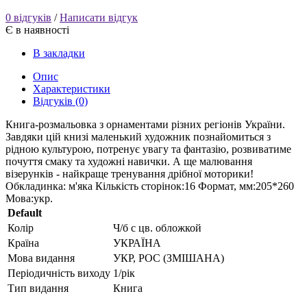
0 відгуків
/
Написати відгук
Є в наявності
В закладки
Опис
Характеристики
Відгуків (0)
Книга-розмальовка з орнаментами різних регіонів України.
Завдяки цій книзі маленький художник познайомиться з
рідною культурою, потренує увагу та фантазію, розвиватиме
почуття смаку та художні навички. А ще малювання
візерунків - найкраще тренування дрібної моторики!
Обкладинка: м'яка Кількість сторінок:16 Формат, мм:205*260
Мова:укр.
Default
Колір
Ч/б с цв. обложкой
Країна
УКРАЇНА
Мова видання
УКР, РОС (ЗМІШАНА)
Періодичність виходу
1/рік
Тип видання
Книга