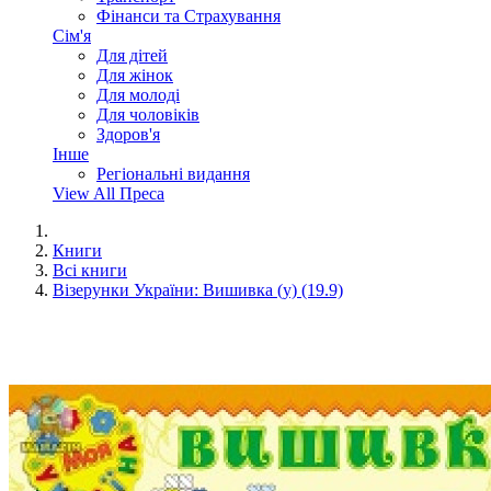
Фінанси та Страхування
Сім'я
Для дітей
Для жінок
Для молоді
Для чоловіків
Здоров'я
Інше
Регіональні видання
View All Преса
Книги
Всі книги
Візерунки України: Вишивка (у) (19.9)