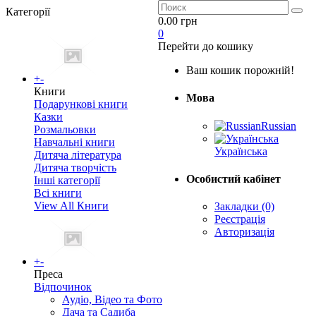
Категорії
0.00 грн
0
Перейти до кошику
Ваш кошик порожній!
+
-
Книги
Мова
Подарункові книги
Казки
Russian
Розмальовки
Навчальні книги
Українська
Дитяча література
Дитяча творчість
Особистий кабінет
Інші категорії
Всі книги
View All Книги
Закладки (0)
Реєстрація
Авторизація
+
-
Преса
Відпочинок
Аудіо, Відео та Фото
Дача та Садиба