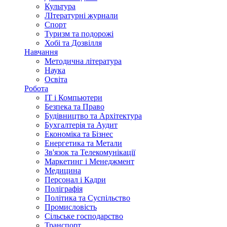
Культура
ЛІтературні журнали
Спорт
Туризм та подорожі
Хобі та Дозвілля
Навчання
Методична література
Наука
Освіта
Робота
IT і Компьютери
Безпека та Право
Будівництво та Архітектура
Бухгалтерія та Аудит
Економіка та Бізнес
Енергетика та Метали
Зв'язок та Телекомунікації
Маркетинг і Менеджмент
Медицина
Персонал і Кадри
Поліграфія
Політика та Суспільство
Промисловість
Сільське господарство
Транспорт