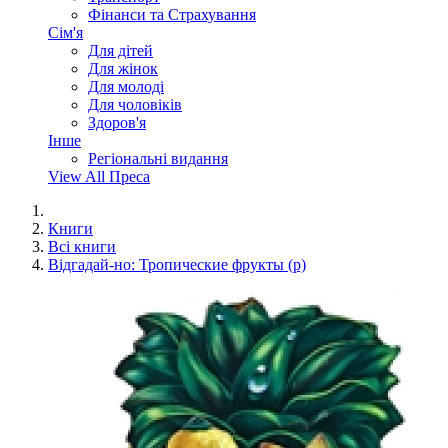
Фінанси та Страхування
Сім'я
Для дітей
Для жінок
Для молоді
Для чоловіків
Здоров'я
Інше
Регіональні видання
View All Преса
Книги
Всі книги
Відгадай-но: Тропические фрукты (р)