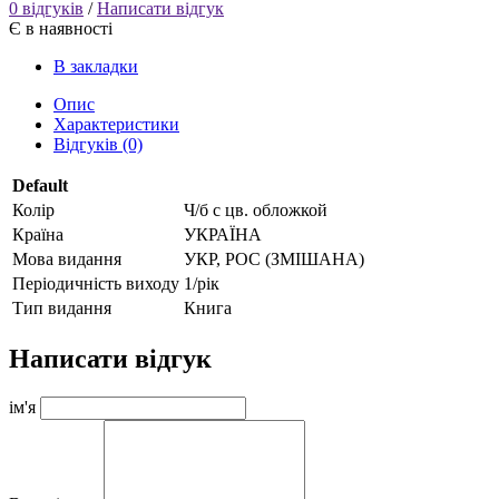
0 відгуків
/
Написати відгук
Є в наявності
В закладки
Опис
Характеристики
Відгуків (0)
Default
Колір
Ч/б с цв. обложкой
Країна
УКРАЇНА
Мова видання
УКР, РОС (ЗМІШАНА)
Періодичність виходу
1/рік
Тип видання
Книга
Написати відгук
ім'я