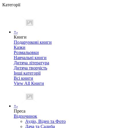
Категорії
+
-
Книги
Подарункові книги
Казки
Розмальовки
Навчальні книги
Дитяча література
Дитяча творчість
Інші категорії
Всі книги
View All Книги
+
-
Преса
Відпочинок
Аудіо, Відео та Фото
Дача та Садиба