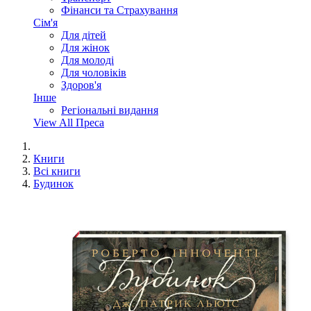
Фінанси та Страхування
Сім'я
Для дітей
Для жінок
Для молоді
Для чоловіків
Здоров'я
Інше
Регіональні видання
View All Преса
Книги
Всі книги
Будинок