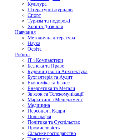
Культура
ЛІтературні журнали
Спорт
Туризм та подорожі
Хобі та Дозвілля
Навчання
Методична література
Наука
Освіта
Робота
IT і Компьютери
Безпека та Право
Будівництво та Архітектура
Бухгалтерія та Аудит
Економіка та Бізнес
Енергетика та Метали
Зв'язок та Телекомунікації
Маркетинг і Менеджмент
Медицина
Персонал і Кадри
Поліграфія
Політика та Суспільство
Промисловість
Сільське господарство
Транспорт