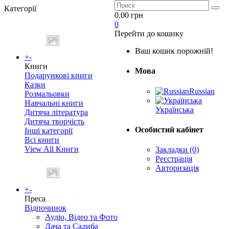
Категорії
0.00 грн
0
Перейти до кошику
Ваш кошик порожній!
+
-
Книги
Мова
Подарункові книги
Казки
Russian
Розмальовки
Навчальні книги
Українська
Дитяча література
Дитяча творчість
Особистий кабінет
Інші категорії
Всі книги
View All Книги
Закладки (0)
Реєстрація
Авторизація
+
-
Преса
Відпочинок
Аудіо, Відео та Фото
Дача та Садиба