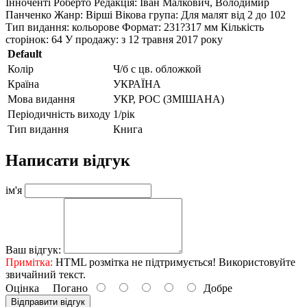
Інноченті Роберто Редакція: Іван Малкович, Володимир
Панченко Жанр: Вірші Вікова група: Для малят від 2 до 102
Тип видання: кольорове Формат: 231?317 мм Кількість
сторінок: 64 У продажу: з 12 травня 2017 року
Default
Колір
Ч/б с цв. обложкой
Країна
УКРАЇНА
Мова видання
УКР, РОС (ЗМІШАНА)
Періодичність виходу
1/рік
Тип видання
Книга
Написати відгук
ім'я
Ваш відгук:
Примітка:
HTML розмітка не підтримується! Використовуйте
звичайний текст.
Оцінка
Погано
Добре
Відправити відгук