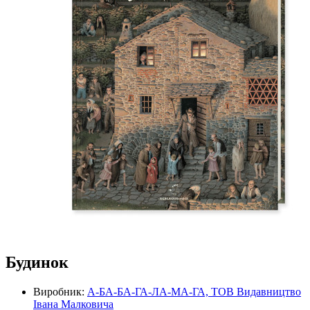
Будинок
Виробник:
А-БА-БА-ГА-ЛА-МА-ГА, ТОВ Видавництво
Івана Малковича