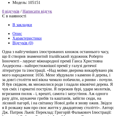
Модель: 105151
0 відгуків
/
Написати відгук
Є в наявності
В закладки
Опис
Характеристики
Відгуків (0)
Одна з найгучніших ілюстрованих книжок останнього часу,
що її створив знаменитий італійський художник Роберто
Інноченті - лауреат міжнародної премії Ганса Християна
Андерсена - найпрестижнішої премії у галузі дитячої
літератури та ілюстрації. «Над моїми дверима викарбувано рік
мого народження: 1656. Мене збудували з каменю й дерева, і
за довгі століття мої вікна чимало побачили, а ринви - почули.
Я був свідком, як множилися роди і падали віковічні дерева. Я
чув сміх і гарматні постріли. Я пережив бурі, удари молотків,
вгризання пилок - і, врешті, самота і запустіння. Аж одного
разу діти, шукаючи грибів та каштанів, забігли сюди, на
лісовий пагорб, і на світанку Нової доби я знову ожив. Звідси
я й розкажу вам про своє життя у двадцятому столітті». Автор:
Дж. Патрик Льюїс Переклад: Григорій Фалькович Ілюстрації: