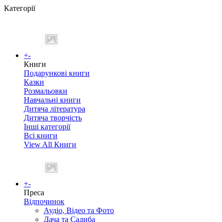
Категорії
+
-
Книги
Подарункові книги
Казки
Розмальовки
Навчальні книги
Дитяча література
Дитяча творчість
Інші категорії
Всі книги
View All Книги
+
-
Преса
Відпочинок
Аудіо, Відео та Фото
Дача та Садиба