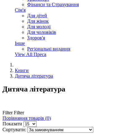
Фінанси та Страхування
Сім'я
Для дітей
Для жінок
Для молоді
Для чоловіків
Здоров'я
Інше
Регіональні видання
View All Преса
Книги
Дитяча література
Дитяча література
Filter
Filter
Порівняння товарів (0)
Показати
Сортувати: