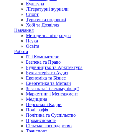
Культура
ЛІтературні журнали
Спорт
Туризм та подорожі
Хобі та Дозвілля
Навчання
Методична література
Наука
Освіта
Робота
IT і Компьютери
Безпека та Право
Будівництво та Архітектура
Бухгалтерія та Аудит
Економіка та Бізнес
Енергетика та Метали
Зв'язок та Телекомунікації
Маркетинг і Менеджмент
Медицина
Персонал і Кадри
Поліграфія
Політика та Суспільство
Промисловість
Сільське господарство
Транспорт