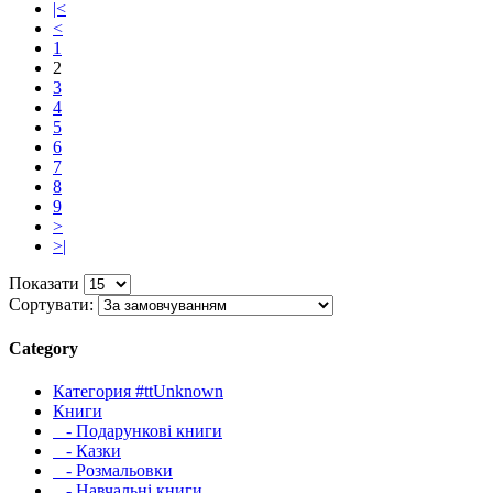
|<
<
1
2
3
4
5
6
7
8
9
>
>|
Показати
Сортувати:
Category
Категория #ttUnknown
Книги
- Подарункові книги
- Казки
- Розмальовки
- Навчальні книги