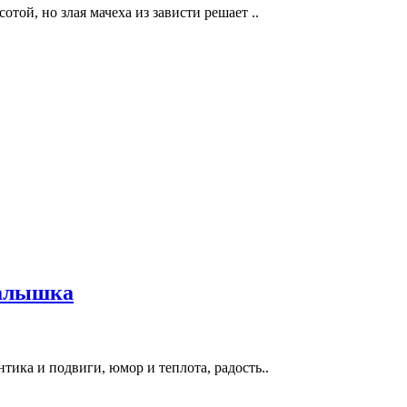
ой, но злая мачеха из зависти решает ..
малышка
ика и подвиги, юмор и теплота, радость..