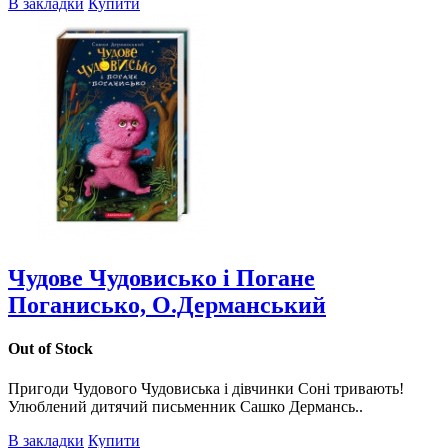
В закладки
Купити
Чудове Чудовисько і Погане
Поганисько, О.Дерманський
Out of Stock
Пригоди Чудового Чудовиська і дівчинки Соні тривають!
Улюблений дитячий письменник Сашко Дермансь..
В закладки
Купити