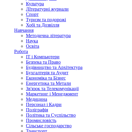
Культура
ЛІтературні журнали
Спорт
Туризм та подорожі
Хобі та Дозвілля
Навчання
Методична література
Наука
Освіта
Робота
IT і Компьютери
Безпека та Право
Будівництво та Архітектура
Бухгалтерія та Аудит
Економіка та Бізнес
Енергетика та Метали
Зв'язок та Телекомунікації
Маркетинг і Менеджмент
Медицина
Персонал і Кадри
Поліграфія
Політика та Суспільство
Промисловість
Сільське господарство
Транспорт