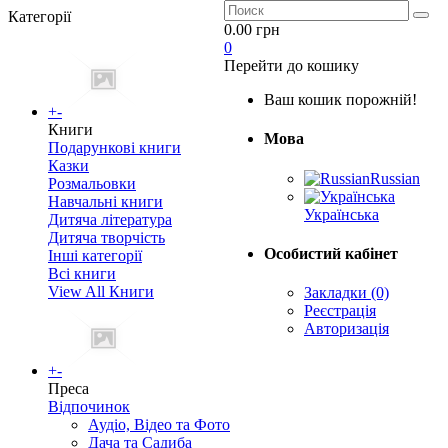
Категорії
0.00 грн
0
Перейти до кошику
Ваш кошик порожній!
+
-
Книги
Мова
Подарункові книги
Казки
Russian
Розмальовки
Навчальні книги
Українська
Дитяча література
Дитяча творчість
Особистий кабінет
Інші категорії
Всі книги
View All Книги
Закладки (0)
Реєстрація
Авторизація
+
-
Преса
Відпочинок
Аудіо, Відео та Фото
Дача та Садиба