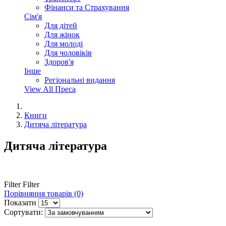
Фінанси та Страхування
Сім'я
Для дітей
Для жінок
Для молоді
Для чоловіків
Здоров'я
Інше
Регіональні видання
View All Преса
Книги
Дитяча література
Дитяча література
Filter
Filter
Порівняння товарів (0)
Показати
Сортувати: