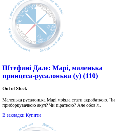
Штефані Далє: Марі, маленька
принцеса-русалонька (у) (110)
Out of Stock
Маленька русалонька Марі мріяла стати акробаткою. Чи
приборкувачкою акул? Чи піраткою? Але обов'я..
В закладки
Купити