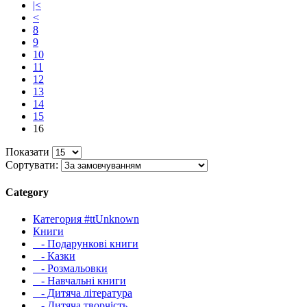
|<
<
8
9
10
11
12
13
14
15
16
Показати
Сортувати:
Category
Категория #ttUnknown
Книги
- Подарункові книги
- Казки
- Розмальовки
- Навчальні книги
- Дитяча література
- Дитяча творчість