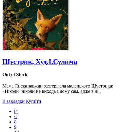
Шустрик, Худ.І.Сулима
Out of Stock
Мама Лиска завжди застерігала маленького Шустрика:
«Ніколи- ніколи не виходь з дому сам, адже в лі..
В закладки
Купити
|<
<
8
9