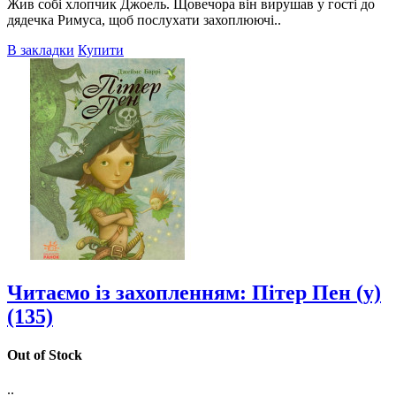
Жив собі хлопчик Джоель. Щовечора він вирушав у гості до
дядечка Римуса, щоб послухати захоплюючі..
В закладки
Купити
Читаємо із захопленням: Пітер Пен (у)
(135)
Out of Stock
..