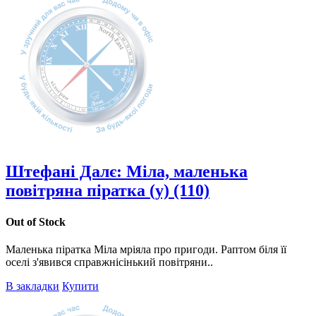
Штефані Далє: Міла, маленька
повітряна піратка (у) (110)
Out of Stock
Маленька піратка Міла мріяла про пригоди. Раптом біля її
оселі з'явився справжнісінький повітряни..
В закладки
Купити