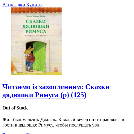
В закладки
Купити
Читаємо із захопленням: Сказки
дядюшки Римуса (р) (125)
Out of Stock
Жил-был мальчик Джоэль. Каждый вечер он отправлялся в
гости к дядюшке Римусу, чтобы послушать увл..