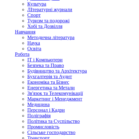
Культура
ЛІтературні журнали
Спорт
Туризм та подорожі
Хобі та Дозвілля
Навчання
Методична література
Наука
Освіта
Робота
IT і Компьютери
Безпека та Право
Будівництво та Архітектура
Бухгалтерія та Аудит
Економіка та Бізнес
Енергетика та Метали
Зв'язок та Телекомунікації
Маркетинг і Менеджмент
Медицина
Персонал і Кадри
Поліграфія
Політика та Суспільство
Промисловість
Сільське господарство
Транспорт