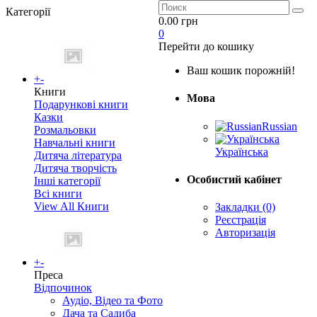
Категорії
0.00 грн
0
Перейти до кошику
Ваш кошик порожній!
+
-
Книги
Мова
Подарункові книги
Казки
Russian
Розмальовки
Навчальні книги
Українська
Дитяча література
Дитяча творчість
Особистий кабінет
Інші категорії
Всі книги
View All Книги
Закладки (0)
Реєстрація
Авторизація
+
-
Преса
Відпочинок
Аудіо, Відео та Фото
Дача та Садиба