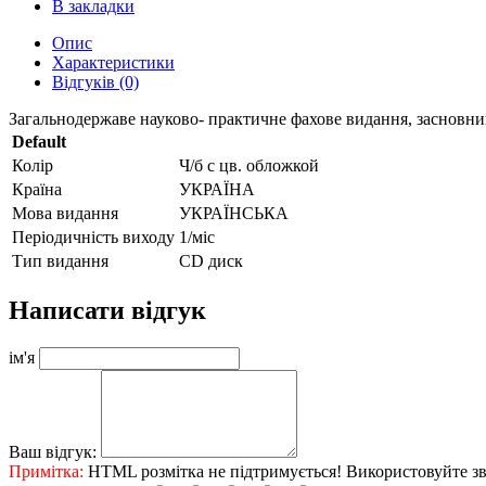
В закладки
Опис
Характеристики
Відгуків (0)
Загальнодержаве науково- практичне фахове видання, засновник
Default
Колір
Ч/б с цв. обложкой
Країна
УКРАЇНА
Мова видання
УКРАЇНСЬКА
Періодичність виходу
1/міс
Тип видання
CD диск
Написати відгук
ім'я
Ваш відгук:
Примітка:
HTML розмітка не підтримується! Використовуйте зв