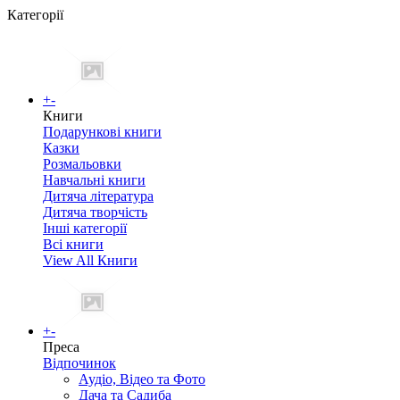
Категорії
+
-
Книги
Подарункові книги
Казки
Розмальовки
Навчальні книги
Дитяча література
Дитяча творчість
Інші категорії
Всі книги
View All Книги
+
-
Преса
Відпочинок
Аудіо, Відео та Фото
Дача та Садиба