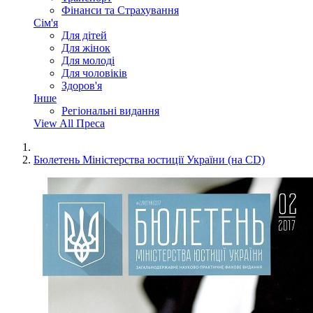
Фінанси та Страхування
Сім'я
Для дітей
Для жінок
Для молоді
Для чоловіків
Здоров'я
Інше
Регіональні видання
View All Преса
Бюлетень Міністерства юстиції України (на CD)