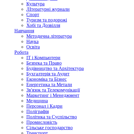
Культура
ЛІтературні журнали
Спорт
Туризм та подорожі
Хобі та Дозвілля
Навчання
Методична література
Наука
Освіта
Робота
IT і Компьютери
Безпека та Право
Будівництво та Архітектура
Бухгалтерія та Аудит
Економіка та Бізнес
Енергетика та Метали
Зв'язок та Телекомунікації
Маркетинг і Менеджмент
Медицина
Персонал і Кадри
Поліграфія
Політика та Суспільство
Промисловість
Сільське господарство
Транспорт