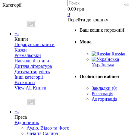
Категорії
0.00 грн
0
Перейти до кошику
Ваш кошик порожній!
+
-
Книги
Мова
Подарункові книги
Казки
Russian
Розмальовки
Навчальні книги
Українська
Дитяча література
Дитяча творчість
Особистий кабінет
Інші категорії
Всі книги
View All Книги
Закладки (0)
Реєстрація
Авторизація
+
-
Преса
Відпочинок
Аудіо, Відео та Фото
Дача та Садиба