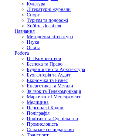
Культура
ЛІтературні журнали
Спорт
Туризм та подорожі
Хобі та Дозвілля
Навчання
Методична література
Наука
Освіта
Робота
IT і Компьютери
Безпека та Право
Будівництво та Архітектура
Бухгалтерія та Аудит
Економіка та Бізнес
Енергетика та Метали
Зв'язок та Телекомунікації
Маркетинг і Менеджмент
Медицина
Персонал і Кадри
Поліграфія
Політика та Суспільство
Промисловість
Сільське господарство
Транспорт