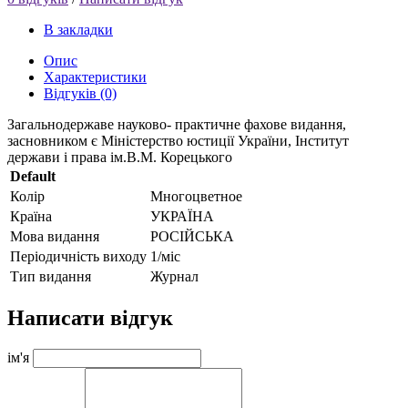
В закладки
Опис
Характеристики
Відгуків (0)
Загальнодержаве науково- практичне фахове видання,
засновником є Міністерство юстиції України, Інститут
держави і права ім.В.М. Корецького
Default
Колір
Многоцветное
Країна
УКРАЇНА
Мова видання
РОСІЙСЬКА
Періодичність виходу
1/міс
Тип видання
Журнал
Написати відгук
ім'я