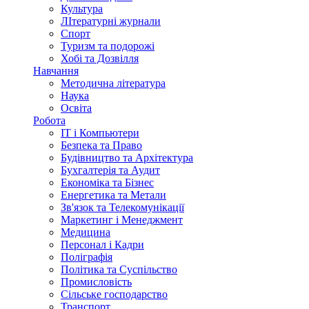
Культура
ЛІтературні журнали
Спорт
Туризм та подорожі
Хобі та Дозвілля
Навчання
Методична література
Наука
Освіта
Робота
IT і Компьютери
Безпека та Право
Будівництво та Архітектура
Бухгалтерія та Аудит
Економіка та Бізнес
Енергетика та Метали
Зв'язок та Телекомунікації
Маркетинг і Менеджмент
Медицина
Персонал і Кадри
Поліграфія
Політика та Суспільство
Промисловість
Сільське господарство
Транспорт