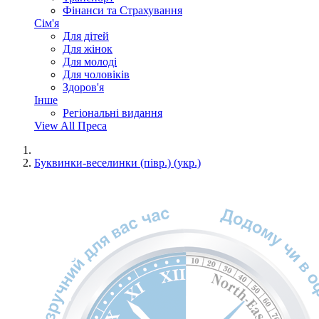
Фінанси та Страхування
Сім'я
Для дітей
Для жінок
Для молоді
Для чоловіків
Здоров'я
Інше
Регіональні видання
View All Преса
Буквинки-веселинки (півр.) (укр.)