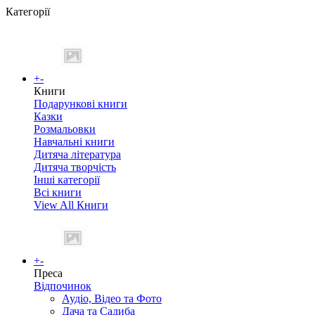
Категорії
+
-
Книги
Подарункові книги
Казки
Розмальовки
Навчальні книги
Дитяча література
Дитяча творчість
Інші категорії
Всі книги
View All Книги
+
-
Преса
Відпочинок
Аудіо, Відео та Фото
Дача та Садиба