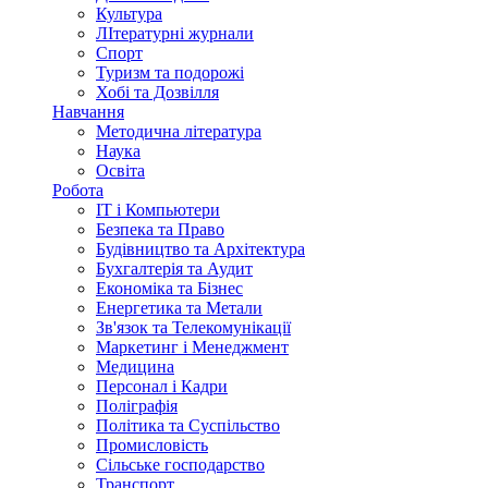
Культура
ЛІтературні журнали
Спорт
Туризм та подорожі
Хобі та Дозвілля
Навчання
Методична література
Наука
Освіта
Робота
IT і Компьютери
Безпека та Право
Будівництво та Архітектура
Бухгалтерія та Аудит
Економіка та Бізнес
Енергетика та Метали
Зв'язок та Телекомунікації
Маркетинг і Менеджмент
Медицина
Персонал і Кадри
Поліграфія
Політика та Суспільство
Промисловість
Сільське господарство
Транспорт