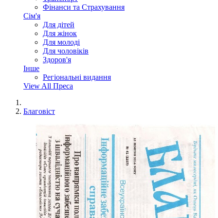
Фінанси та Страхування
Сім'я
Для дітей
Для жінок
Для молоді
Для чоловіків
Здоров'я
Інше
Регіональні видання
View All Преса
Благовіст