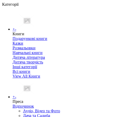
Категорії
+
-
Книги
Подарункові книги
Казки
Розмальовки
Навчальні книги
Дитяча література
Дитяча творчість
Інші категорії
Всі книги
View All Книги
+
-
Преса
Відпочинок
Аудіо, Відео та Фото
Дача та Садиба