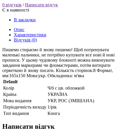
0 відгуків
/
Написати відгук
Є в наявності
В закладки
Опис
Характеристики
Відгуків (0)
Пишемо стираємо й знову пишемо! Щоб потренувати
маленькі пальчики, не потрібно купувати все нові й нові
прописи. У цьому чудовому блокноті можна виконувати
завдання маркерами чи фломастерами, потім витирати
серветкою й знову писати. Кількість сторінок:8 Формат,
мм:165х150 Мова:укр. Обкладинка: м'яка
Default
Колір
Ч/б с цв. обложкой
Країна
УКРАЇНА
Мова видання
УКР, РОС (ЗМІШАНА)
Періодичність виходу
1/рік
Тип видання
Книга
Написати відгук