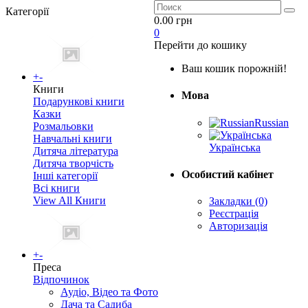
Категорії
0.00 грн
0
Перейти до кошику
Ваш кошик порожній!
+
-
Книги
Мова
Подарункові книги
Казки
Russian
Розмальовки
Навчальні книги
Українська
Дитяча література
Дитяча творчість
Особистий кабінет
Інші категорії
Всі книги
View All Книги
Закладки (0)
Реєстрація
Авторизація
+
-
Преса
Відпочинок
Аудіо, Відео та Фото
Дача та Садиба