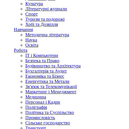
Культура
ЛІтературні журнали
Спорт
Туризм та подорожі
Хобі та Дозвілля
Навчання
Методична література
Наука
Освіта
Робота
IT і Компьютери
Безпека та Право
Будівництво та Архітектура
Бухгалтерія та Аудит
Економіка та Бізнес
Енергетика та Метали
Зв'язок та Телекомунікації
Маркетинг і Менеджмент
Медицина
Персонал і Кадри
Поліграфія
Політика та Суспільство
Промисловість
Сільське господарство
Транспорт