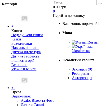
Категорії
0.00 грн
0
Перейти до кошику
Ваш кошик порожній!
+
-
Книги
Мова
Подарункові книги
Казки
Russian
Розмальовки
Навчальні книги
Українська
Дитяча література
Дитяча творчість
Особистий кабінет
Інші категорії
Всі книги
View All Книги
Закладки (0)
Реєстрація
Авторизація
+
-
Преса
Відпочинок
Аудіо, Відео та Фото
Дача та Садиба