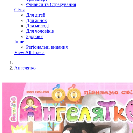
Фінанси та Страхування
Сім'я
Для дітей
Для жінок
Для молоді
Для чоловіків
Здоров'я
Інше
Регіональні видання
View All Преса
Ангелятко