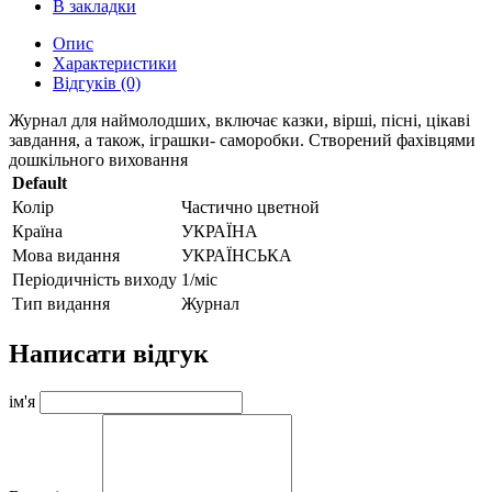
В закладки
Опис
Характеристики
Відгуків (0)
Журнал для наймолодших, включає казки, вірші, пісні, цікаві
завдання, а також, іграшки- саморобки. Створений фахівцями
дошкільного виховання
Default
Колір
Частично цветной
Країна
УКРАЇНА
Мова видання
УКРАЇНСЬКА
Періодичність виходу
1/міс
Тип видання
Журнал
Написати відгук
ім'я