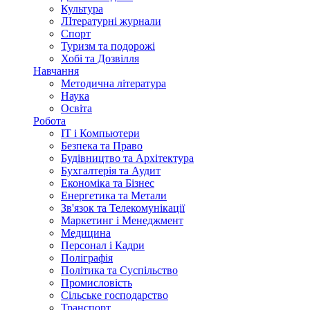
Культура
ЛІтературні журнали
Спорт
Туризм та подорожі
Хобі та Дозвілля
Навчання
Методична література
Наука
Освіта
Робота
IT і Компьютери
Безпека та Право
Будівництво та Архітектура
Бухгалтерія та Аудит
Економіка та Бізнес
Енергетика та Метали
Зв'язок та Телекомунікації
Маркетинг і Менеджмент
Медицина
Персонал і Кадри
Поліграфія
Політика та Суспільство
Промисловість
Сільське господарство
Транспорт