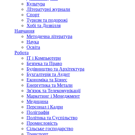
Культура
ЛІтературні журнали
Спорт
Туризм та подорожі
Хобі та Дозвілля
Навчання
Методична література
Наука
Освіта
Робота
IT і Компьютери
Безпека та Право
Будівництво та Архітектура
Бухгалтерія та Аудит
Економіка та Бізнес
Енергетика та Метали
Зв'язок та Телекомунікації
Маркетинг і Менеджмент
Медицина
Персонал і Кадри
Поліграфія
Політика та Суспільство
Промисловість
Сільське господарство
Транспорт