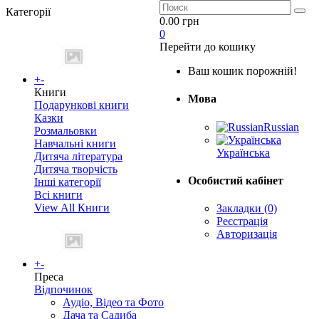
Категорії
0.00 грн
0
Перейти до кошику
Ваш кошик порожній!
+
-
Книги
Мова
Подарункові книги
Казки
Russian
Розмальовки
Навчальні книги
Українська
Дитяча література
Дитяча творчість
Особистий кабінет
Інші категорії
Всі книги
View All Книги
Закладки (0)
Реєстрація
Авторизація
+
-
Преса
Відпочинок
Аудіо, Відео та Фото
Дача та Садиба