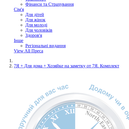
Фінанси та Страхування
Сім'я
Для дітей
Для жінок
Для молоді
Для чоловіків
Здоров'я
Інше
Регіональні видання
View All Преса
7Я + Для дома + Хозяйке на заметку от 7Я. Комплект