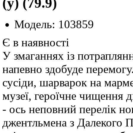
(у) (79.9)
Модель: 103859
Є в наявності
У змаганнях із потраплян
напевно здобуде перемогу
сусіди, шарварок на марме
музеї, героїчне чищення д
- ось неповний перелік н
джентльмена з Далекого Пе