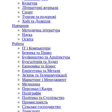
Культура
ЛІтературні журнали
Спорт
Туризм та подорожі
Хобі та Дозвілля
Навчання
Методична література
Наука
Освіта
Робота
IT і Компьютери
Безпека та Право
Будівництво та Архітектура
Бухгалтерія та Аудит
Економіка та Бізнес
Енергетика та Метали
Зв'язок та Телекомунікації
Маркетинг і Менеджмент
Медицина
Персонал і Кадри
Поліграфія
Політика та Суспільство
Промисловість
Сільське господарство
Транспорт