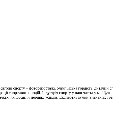
світові спорту – фоторепортажі, олімпійська гордість, дитячий с
трації спортивних подій. Індустрія спорту у наш час та у майбутн
вачках, які досягли перших успіхів. Експертні думки визнаних тре