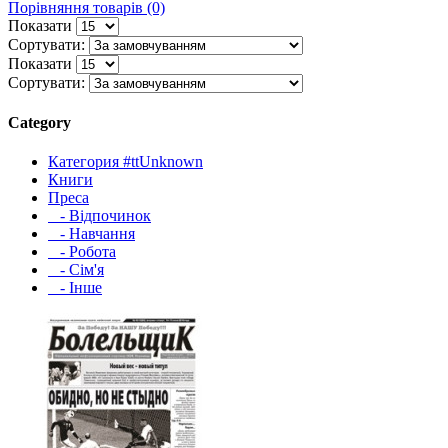
Порівняння товарів (0)
Показати
Сортувати:
Показати
Сортувати:
Category
Категория #ttUnknown
Книги
Преса
- Відпочинок
- Навчання
- Робота
- Сім'я
- Інше