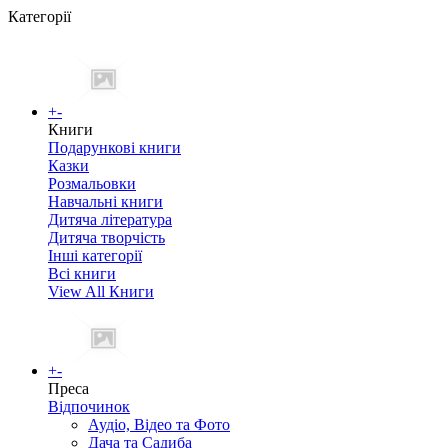
Категорії
+
-
Книги
Подарункові книги
Казки
Розмальовки
Навчальні книги
Дитяча література
Дитяча творчість
Інші категорії
Всі книги
View All Книги
+
-
Преса
Відпочинок
Аудіо, Відео та Фото
Дача та Садиба