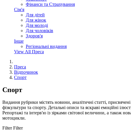
Фінанси та Страхування
Сім'я
Для дітей
Для жінок
Для молоді
Для чоловіків
Здоров'я
Інше
Регіональні видання
View All Преса
Преса
Відпочинок
Спорт
Спорт
Видання рубрики містять новини, аналітичні статті, присвячені 
фізкультури та спорту. Детальні описи та яскраві емоційні ілюс
Репортажі та інтерв'ю із зірками світової величини, а також но
мотоцикли.
Filter
Filter