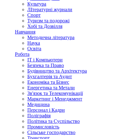
Культура
ЛІтературні журнали
Спорт
Туризм та подорожі
Хобі та Дозвілля
Навчання
Методична література
Наука
Освіта
Робота
IT і Компьютери
Безпека та Право
Будівництво та Архітектура
Бухгалтерія та Аудит
Економіка та Бізнес
Енергетика та Метали
Зв'язок та Телекомунікації
Маркетинг і Менеджмент
Медицина
Персонал і Кадри
Поліграфія
Політика та Суспільство
Промисловість
Сільське господарство
Транспорт