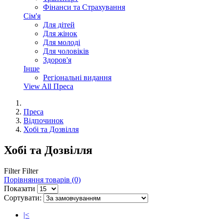
Фінанси та Страхування
Сім'я
Для дітей
Для жінок
Для молоді
Для чоловіків
Здоров'я
Інше
Регіональні видання
View All Преса
Преса
Відпочинок
Хобі та Дозвілля
Хобі та Дозвілля
Filter
Filter
Порівняння товарів (0)
Показати
Сортувати:
|<