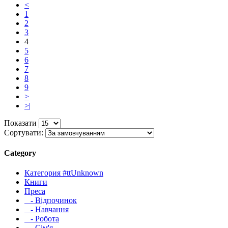
<
1
2
3
4
5
6
7
8
9
>
>|
Показати
Сортувати:
Category
Категория #ttUnknown
Книги
Преса
- Відпочинок
- Навчання
- Робота
- Сім'я