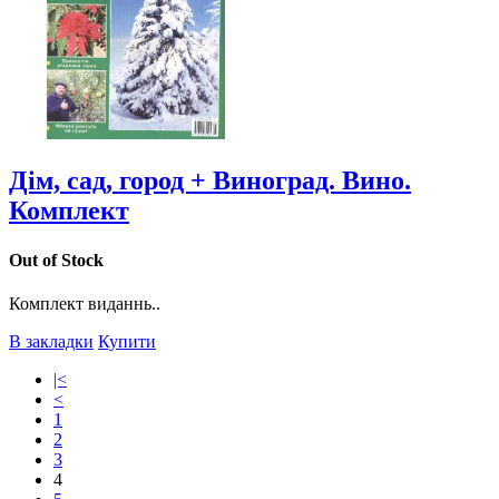
Дім, сад, город + Виноград. Вино.
Комплект
Out of Stock
Комплект виданнь..
В закладки
Купити
|<
<
1
2
3
4