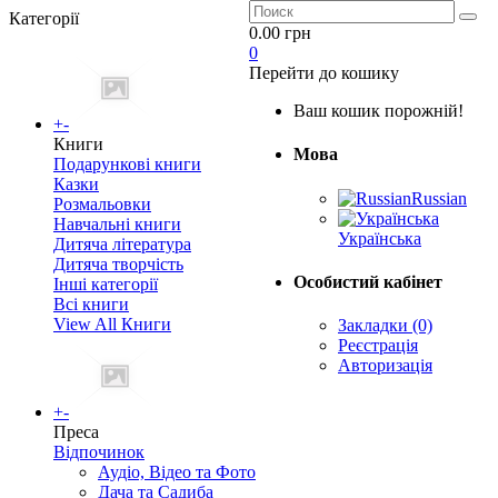
Категорії
0.00 грн
0
Перейти до кошику
Ваш кошик порожній!
+
-
Книги
Мова
Подарункові книги
Казки
Russian
Розмальовки
Навчальні книги
Українська
Дитяча література
Дитяча творчість
Особистий кабінет
Інші категорії
Всі книги
View All Книги
Закладки (0)
Реєстрація
Авторизація
+
-
Преса
Відпочинок
Аудіо, Відео та Фото
Дача та Садиба