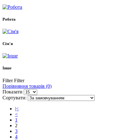
Робота
Сім'я
Інше
Filter
Filter
Порівняння товарів (0)
Показати
Сортувати:
|<
<
1
2
3
4