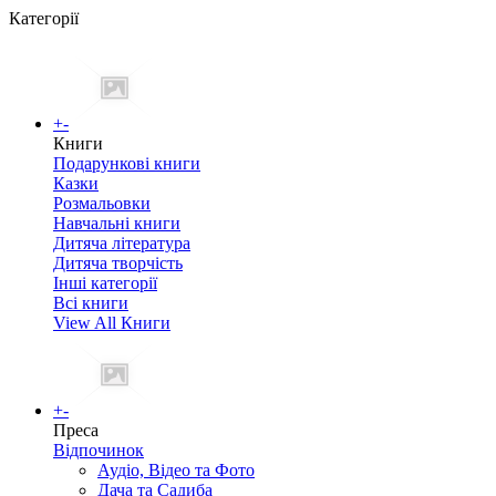
Категорії
+
-
Книги
Подарункові книги
Казки
Розмальовки
Навчальні книги
Дитяча література
Дитяча творчість
Інші категорії
Всі книги
View All Книги
+
-
Преса
Відпочинок
Аудіо, Відео та Фото
Дача та Садиба