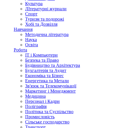
Культура
ЛІтературні журнали
Спорт
Туризм та подорожі
Хобі та Дозвілля
Навчання
Методична література
Наука
Освіта
Робота
IT і Компьютери
Безпека та Право
Будівництво та Архітектура
Бухгалтерія та Аудит
Економіка та Бізнес
Енергетика та Метали
Зв'язок та Телекомунікації
Маркетинг і Менеджмент
Медицина
Персонал і Кадри
Поліграфія
Політика та Суспільство
Промисловість
Сільське господарство
Транспорт