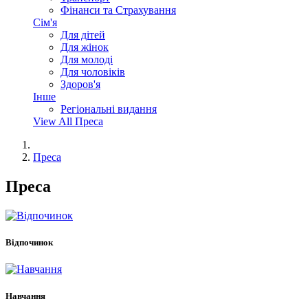
Фінанси та Страхування
Сім'я
Для дітей
Для жінок
Для молоді
Для чоловіків
Здоров'я
Інше
Регіональні видання
View All Преса
Преса
Преса
Відпочинок
Навчання