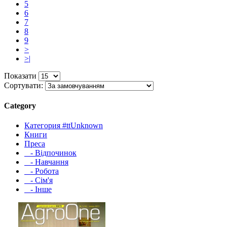
5
6
7
8
9
>
>|
Показати
Сортувати:
Category
Категория #ttUnknown
Книги
Преса
- Відпочинок
- Навчання
- Робота
- Сім'я
- Інше