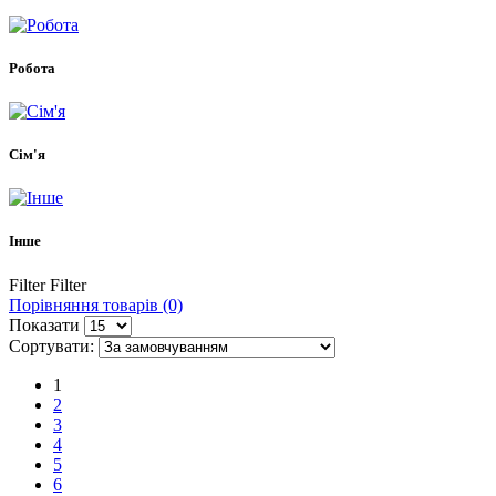
Робота
Сім'я
Інше
Filter
Filter
Порівняння товарів (0)
Показати
Сортувати:
1
2
3
4
5
6