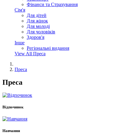
Фінанси та Страхування
Сім'я
Для дітей
Для жінок
Для молоді
Для чоловіків
Здоров'я
Інше
Регіональні видання
View All Преса
Преса
Преса
Відпочинок
Навчання