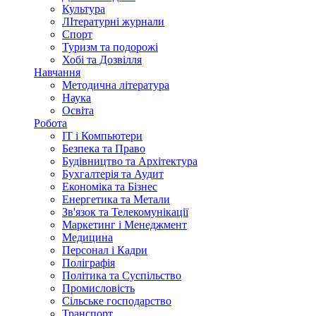
Культура
ЛІтературні журнали
Спорт
Туризм та подорожі
Хобі та Дозвілля
Навчання
Методична література
Наука
Освіта
Робота
IT і Компьютери
Безпека та Право
Будівництво та Архітектура
Бухгалтерія та Аудит
Економіка та Бізнес
Енергетика та Метали
Зв'язок та Телекомунікації
Маркетинг і Менеджмент
Медицина
Персонал і Кадри
Поліграфія
Політика та Суспільство
Промисловість
Сільське господарство
Транспорт