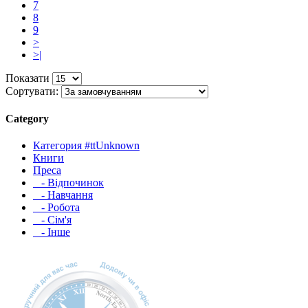
7
8
9
>
>|
Показати
Сортувати:
Category
Категория #ttUnknown
Книги
Преса
- Відпочинок
- Навчання
- Робота
- Сім'я
- Інше