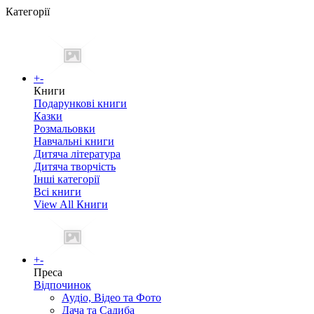
Категорії
+
-
Книги
Подарункові книги
Казки
Розмальовки
Навчальні книги
Дитяча література
Дитяча творчість
Інші категорії
Всі книги
View All Книги
+
-
Преса
Відпочинок
Аудіо, Відео та Фото
Дача та Садиба